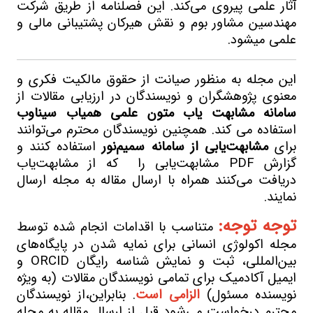
آثار علمی پیروی می‌کند. این فصلنامه از طریق شرکت
مهندسین مشاور بوم و نقش هیرکان پشتیبانی مالی و
علمی میشود.
این مجله به منظور صیانت از حقوق مالکیت فکری و
معنوی پژوهشگران و نویسندگان در ارزیابی مقالات از
سامانه مشابهت یاب متون علمی همیاب سیناوب
استفاده می کند. همچنین نویسندگان محترم می‌توانند
برای
مشابهت‌یابی از سامانه سمیم‌نور
استفاده کنند و
گزارش PDF مشابهت‌یابی را که از مشابهت‌یاب
دریافت می‌‌کنند همراه با ارسال مقاله به مجله ارسال
نمایند.
توجه توجه:
متناسب با
اقدامات انجام شده توسط
مجله اکولوژی انسانی برای نمایه شدن در پایگاه‌های
بین‌المللی، ثبت و نمایش شناسه رایگان ORCID
و
ایمیل آکادمیک برای تمامی
نویسندگان مقالات (به ویژه
نویسنده مسئول)
الزامی است
. بنابراین،از نویسندگان
محترم درخواست می‌شود قبل از ارسال مقاله به مجله