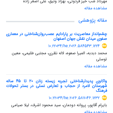
مهرداد شب خیز فردوئی، بهزاد وثیق، علی اصغر زاده
مشاهده مقاله
مقاله پژوهشی
چشم‌انداز معاصریت بر پارادایم عصب‌روان‌شناختی در معماری
صفوی میدان نقش‌ جهان اصفهان
10.22034/he.2026.584543.1224
محمد دبدبه، المیرا صعوه، لاله نظری، مجتبی طلیمی، معین
توسلی
مشاهده مقاله
واکاوی پدیدارشناختی تجربه زیسته زنان ۲۰ تا ۴۵ ساله
شهرستان لامرد از حجاب و تعارض نسلی در بستر تحولات
فرهنگ
10.22034/he.2026.587046.1232
بایرام آقاپور، پروانه دودمان، سید محمود اشرف، لیلا صیامی
مشاهده مقاله