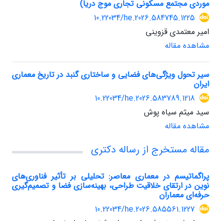
موردی مجتمع مسکونی تجاری موج دریا)
10.22034/he.2026.584745.1225
امیر معتمدی قزوینی
مشاهده مقاله
سیر تحول ویژگی‌های فضایی و ساختاری گنبد در تاریخ معماری
ایران
10.22034/he.2026.583789.1218
سید میثم سیاه پوش
مشاهده مقاله
مقاله مستخرج از رساله دکتری
پراگماتیسم در معماری معاصر: تحلیلی بر تأثیر فناوری‌های
نوین در ارتقای خلاقیت طراحی، بهینه‌سازی فضا و تصمیم‌گیری
حرفه‌ای معماران
10.22034/he.2026.585561.1227