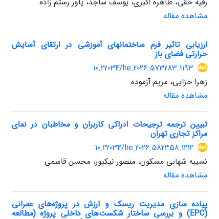
رقیه حقی، طاهره اکبری، یوسف ساجد، یاور رستم زاده
مشاهده مقاله
ارزیابی تاثیر فرم ساختمانهای آموزشی در ارتقای آسایش
حرارتی فضای باز
10.22034/he.2026.573283.1193
زهرا خزایی، مریم آزموده
مشاهده مقاله
تبیین ترجمه ترجیحات ادراکی کاربران و مخاطبان در نمای
مراکز تجاری تهران
10.22034/he.2026.582358.1212
نسیبه شهابی مسکون، منصور نیکپور، محسن قاسمی
مشاهده مقاله
پیاده سازی مدیریت ریسک و ارزش در پروژه‌های عمرانی
(EPC) و بررسی ساختار شکست‌های داخلی پروژه (مطالعه