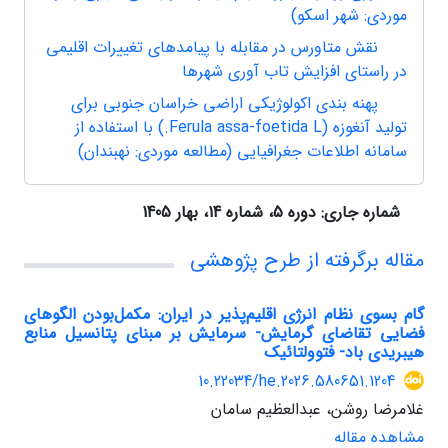
موردی: شهر اسکو)
نقش متاورس در مقابله با پیامدهای تغییرات اقلیمی
در راستای افزایش تاب آوری شهرها
پهنه بندی اکولوژیکی اراضی خراسان جنوبی برای
تولید آنغوزه (Ferula assa-foetida L.) با استفاده از
سامانه اطلاعات جغرافیایی (مطالعه موردی: نهبندان)
شماره جاری:
دوره 5، شماره 14، بهار 1405
مقاله برگرفته از طرح پژوهشی
گام بسوی نظام انرژی اقلیم‌پذیر در ایران: مکمل‌بودن الگوهای
فضایی تقاضای گرمایش- سرمایش بر مبنای پتانسیل منابع
هیبریدی باد- فتوولتائیک
10.22034/he.2026.580651.1204
غلامرضا روشن، عبدالعظیم سامان
مشاهده مقاله