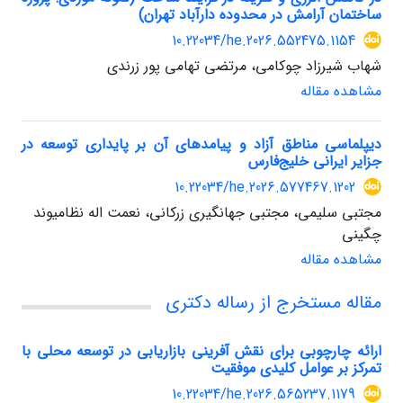
ساختمان آرامش در محدوده دارآباد تهران)
10.22034/he.2026.552475.1154
شهاب شیرزاد چوکامی، مرتضی تهامی پور زرندی
مشاهده مقاله
دیپلماسی مناطق آزاد و پیامدهای آن بر پایداری توسعه در
جزایر ایرانی خلیج‌فارس
10.22034/he.2026.577467.1202
مجتبی سلیمی، مجتبی جهانگیری زرکانی، نعمت اله نظامیوند
چگینی
مشاهده مقاله
مقاله مستخرج از رساله دکتری
ارائه چارچوبی برای نقش آفرینی بازاریابی در توسعه محلی با
تمرکز بر عوامل کلیدی موفقیت
10.22034/he.2026.565237.1179