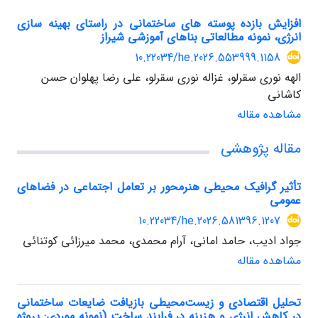
افزایش بازده پوسته های ساختمانی در راستای بهینه سازی
انرژی، نمونه مطالعاتی بناهای آموزشی شیراز
10.22034/he.2026.553999.1158
الهه نوری سقرلو، غزاله نوری سقرلو، علی رضا پهلوان حسن
کاشانی
مشاهده مقاله
مقاله پژوهشی
تأثیر گرافیک محیطی هنرمحور بر تعامل اجتماعی در فضاهای
عمومی
10.22034/he.2026.581396.1207
جواد ادیب، حامد امانی، آرام محمدی، محمد میرزائی کوتنائی
مشاهده مقاله
تحلیل اقتصادی و زیست‌محیطی بازیافت ضایعات ساختمانی
در کاهش انرژی و هزینه در فرایند ساخت (نمونه موردی: پروژه