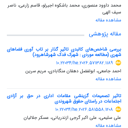
محمد داوود منصوری، محمد باشکوه اجیرلو، قاسم زارعی، ناصر
سیف الهی
مشاهده مقاله
مقاله پژوهشی
بررسی شاخص‌های کالبدی تاثیر گذار بر تاب آوری فضاهای
شهری (مطالعه موردی : شهرک فدک شهرشاهرود)
10.22034/he.2026.571382.1189
احمد جامعی، ابولفضل دهقان منگابادی، مریم سرین
مشاهده مقاله
تاثیر تصمیمات گزینشی مقامات اداری در حق بر آزادی
اجتماعات در راستای حقوق شهروندی
10.22034/he.2026.581558.1208
علی سلیمی، علی اکبر گرجی ازندریانی، عسکر جلالیان
مشاهده مقاله