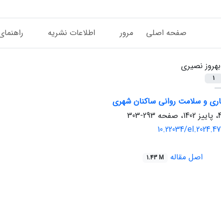
صفحه اصلی
مرور
اطلاعات نشریه
راهنمای
بهروز نصیری
1
ماری و سلامت روانی ساکنان شهری
293-303
10.22034/el.2024.4
اصل مقاله
1.43 M