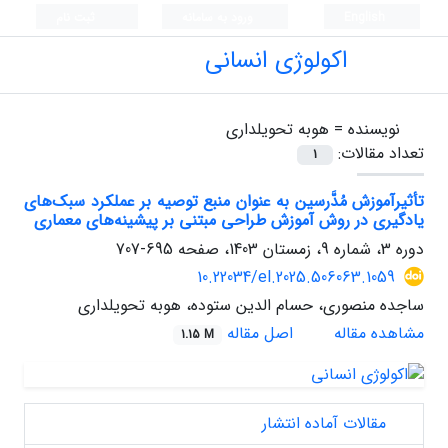
English
ورود به سامانه
ثبت نام
اکولوژی انسانی
نویسنده =
هوبه تحویلداری
تعداد مقالات:
1
تأثیرآموزش مُدَّرسین به عنوان منبع توصیه بر عملکرد سبک‌های
یادگیری در روش‌ آموزش طراحی مبتنی بر پیشینه‌های معماری
دوره 3، شماره 9، زمستان 1403، صفحه
695-707
10.22034/el.2025.506063.1059
ساجده منصوری، حسام الدین ستوده، هوبه تحویلداری
مشاهده مقاله
اصل مقاله
1.15 M
مقالات آماده انتشار