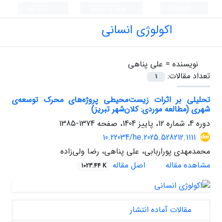
English
ورود به سامانه
ثبت نام
اکولوژی انسانی
نویسنده =
علی پناهی
تعداد مقالات:
1
تحلیلی بر اثرات زیست‌محیطی پروژه‌های محرک توسعه‌ی
شهری (مطالعه موردی: کلان‌شهر تبریز)
دوره 4، شماره 12، پاییز 1404، صفحه
1374-1385
10.22034/he.2025.528212.1111
محمدمهدی پوراربابی، علی پناهی، رضا ولی‌زاده
مشاهده مقاله
اصل مقاله
1023.44 K
مقالات آماده انتشار