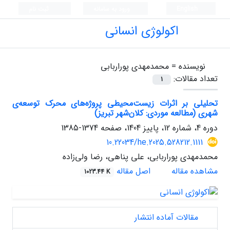
English
ورود به سامانه
ثبت نام
اکولوژی انسانی
نویسنده =
محمدمهدی پوراربابی
تعداد مقالات:
1
تحلیلی بر اثرات زیست‌محیطی پروژه‌های محرک توسعه‌ی
شهری (مطالعه موردی: کلان‌شهر تبریز)
دوره 4، شماره 12، پاییز 1404، صفحه
1374-1385
10.22034/he.2025.528212.1111
محمدمهدی پوراربابی، علی پناهی، رضا ولی‌زاده
مشاهده مقاله
اصل مقاله
1023.44 K
مقالات آماده انتشار