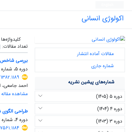
English
اکولوژی انسانی
کلیدواژه‌ها
تعداد مقالات:
مقالات آماده انتشار
بررسی شاخص‌ها
شماره جاری
دوره 5، شماره 14، بهار 1405
71382.1189
شماره‌های پیشین نشریه
احمد جامعی، ا
مشاهده مقاله
دوره 5 (1405)
دوره 4 (1404)
طراحی الگوی شن
دوره 4، شماره 13، زمستان 1404، صفحه
دوره 3 (1403)
67561.1184