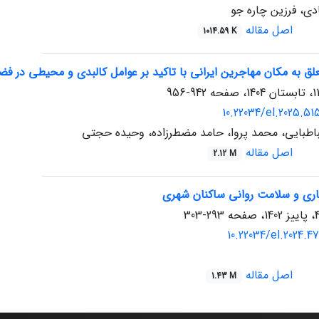
دی، فرزین چاره جو
اصل مقاله
1014.59 K
ق به مکان مهاجرین ایرانی با تاکید بر عوامل کالبدی و محیطی در فضاها
942-956
10.22034/el.2025.5
اطبایی، محمد پروا، حامد مضطرزاده، وحیده حجتی
اصل مقاله
2.12 M
ماری و سلامت روانی ساکنان شهری
293-303
10.22034/el.2024.4
اصل مقاله
1.43 M