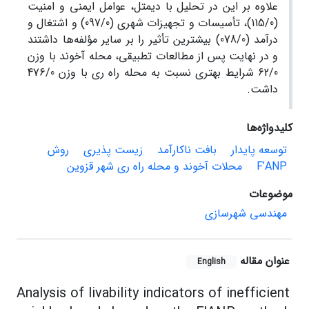
علاوه بر این در تحلیل با دیمتل، عوامل ایمنی و امنیت
(115/0)، تأسیسات و تجهیزات شهری (097/0) و اشتغال و
درآمد (078/0) بیشترین تأثیر را بر سایر مؤلفه‌ها داشتند
و در نهایت پس از مطالعات تطبیقی، محله آخوند با وزن
62/0 شرایط بهتری نسبت به محله راه ری با وزن 476/0
داشت.
کلیدواژه‌ها
توسعه پایدار
بافت ناکارآمد
زیست پذیری
روش
F’ANP
محلات آخوند و محله راه ‌ری شهر قزوین
موضوعات
مهندسی شهرسازی
عنوان مقاله
English
Analysis of livability indicators of inefficient