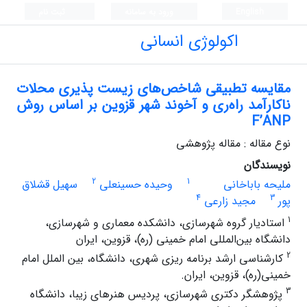
English
ورود به سامانه
ثبت نام
اکولوژی انسانی
مقایسه تطبیقی شاخص‌های زیست پذیری محلات
ناکارآمد راه‌ری و آخوند شهر قزوین بر اساس روش
F’ANP
نوع مقاله : مقاله پژوهشی
نویسندگان
2
1
ملیحه باباخانی
وحیده حسینعلی
سهیل قشلاق
4
3
پور
مجید زارعی
1
استادیار گروه شهرسازی، دانشکده معماری و شهرسازی،
دانشگاه بین‌المللی امام خمینی (ره)، قزوین، ایران
2
کارشناسی ارشد برنامه ریزی شهری، دانشگاه، بین الملل امام
خمینی(ره)، قزوین، ایران.
3
پژوهشگر دکتری شهرسازی، پردیس هنرهای زیبا، دانشگاه