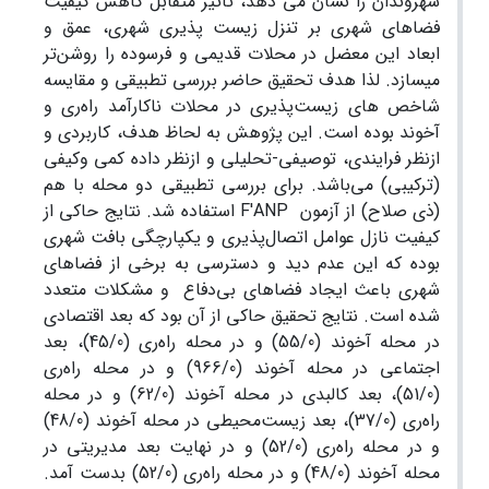
شهروندان را نشان می دهد، تاثیر متقابل کاهش کیفیت
فضاهای شهری بر تنزل زیست پذیری شهری، عمق و
ابعاد این معضل در محلات قدیمی و فرسوده را روشن‌تر
میسازد. لذا هدف تحقیق حاضر بررسی تطبیقی و مقایسه
شاخص های زیست‌پذیری در محلات ناکارآمد راه‌ری و
آخوند بوده است. این پژوهش به لحاظ هدف، کاربردی و
ازنظر فرایندی، توصیفی-تحلیلی و ازنظر داده کمی وکیفی
(ترکیبی) می‌باشد. برای بررسی تطبیقی دو محله با هم
(ذی صلاح) از آزمون F'ANP استفاده شد. نتایج حاکی از
کیفیت نازل عوامل اتصال‌پذیری و یکپارچگی بافت شهری
بوده که این عدم دید و دسترسی به برخی از فضا‌های
شهری باعث ایجاد فضا‌های بی‌دفاع و مشکلات متعدد
شده است. نتایج تحقیق حاکی از آن بود که بعد اقتصادی
در محله آخوند (55/0) و در محله راه‌ری (45/0)، بعد
اجتماعی در محله آخوند (966/0) و در محله راه‌ری
(51/0)، بعد کالبدی در محله آخوند (62/0) و در محله
راه‌ری (37/0)، بعد زیست‌محیطی در محله آخوند (48/0)
و در محله راه‌ری (52/0) و در نهایت بعد مدیریتی در
محله آخوند (48/0) و در محله راه‌ری (52/0) بدست آمد.