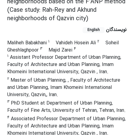
neighborhoods based on the F'ANP method
(Case study: Rah-Rey and Akhund
neighborhoods of Qazvin city)
نویسندگان
English
1
2
Maliheh Babakhani
Vahideh Hosein Ali
Soheil
3
4
Gheshlaghpoor
Majid Zarei
1
Assistant Professor Department of Urban Planning,
Faculty of Architecture and Urban Planning, Imam
Khomeini International University, Qazvin , Iran.
2
Master of Urban Planning, , Faculty of Architecture
and Urban Planning, Imam Khomeini International
University, Qazvin,, Iran.
3
PhD Student at Department of Urban Planning,
Faculty of Fine Arts, University of Tehran, Tehran, Iran.
4
Associated Professor Department of Urban Planning,
Faculty of Architecture and Urban Planning, Imam
Khomeini International University, Qazvin , Iran.