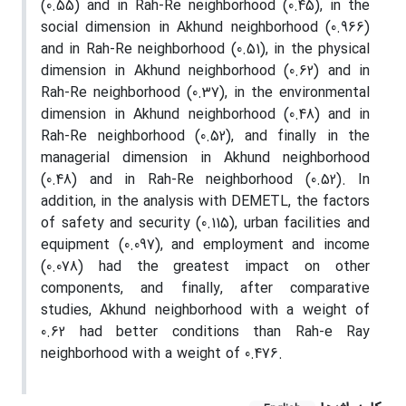
(0.55) and in Rah-Re neighborhood (0.45), in the
social dimension in Akhund neighborhood (0.966)
and in Rah-Re neighborhood (0.51), in the physical
dimension in Akhund neighborhood (0.62) and in
Rah-Re neighborhood (0.37), in the environmental
dimension in Akhund neighborhood (0.48) and in
Rah-Re neighborhood (0.52), and finally in the
managerial dimension in Akhund neighborhood
(0.48) and in Rah-Re neighborhood (0.52). In
addition, in the analysis with DEMETL, the factors
of safety and security (0.115), urban facilities and
equipment (0.097), and employment and income
(0.078) had the greatest impact on other
components, and finally, after comparative
studies, Akhund neighborhood with a weight of
0.62 had better conditions than Rah-e Ray
neighborhood with a weight of 0.476.