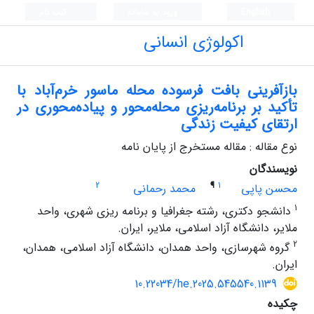
English
ورود به سامانه
ثبت نام
اکولوژی انسانی
بازآفرینی بافت فرسوده محله ماسور خرم‌آباد با
تأکید بر برنامه‌ریزی محله‌محور و پیاده‌محوری در
ارتقای کیفیت زندگی
نوع مقاله : مقاله مستخرج از پایان نامه
نویسندگان
2
¶
1
محسن پاپی
محمد رحمانی
1
دانشجو دکتری، رشته جغرافیا و برنامه ریزی شهری، واحد
ملایر، دانشگاه آزاد اسلامی، ملایر، ایران‌.
2
گروه شهرسازی، واحد همدان، دانشگاه آزاد اسلامی، همدان،
ایران.
10.22034/he.2025.545540.1139
چکیده