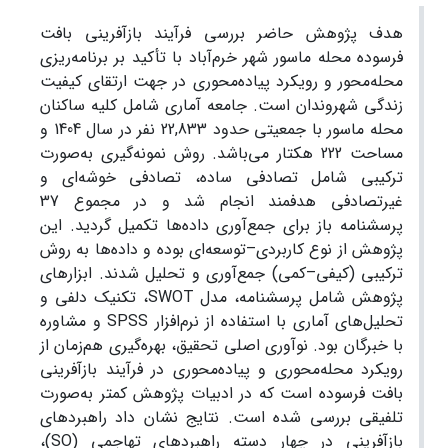
هدف پژوهش حاضر بررسی فرآیند بازآفرینی بافت
فرسوده محله ماسور شهر خرم‌آباد با تأکید بر برنامه‌ریزی
محله‌محور و رویکرد پیاده‌محوری در جهت ارتقای کیفیت
زندگی شهروندان است. جامعه آماری شامل کلیه ساکنان
محله ماسور با جمعیتی حدود 22,833 نفر در سال 1404 و
مساحت 222 هکتار می‌باشد. روش نمونه‌گیری به‌صورت
ترکیبی شامل تصادفی ساده، تصادفی خوشه‌ای و
غیرتصادفی هدفمند انجام شد و در مجموع 37
پرسشنامه باز برای جمع‌آوری داده‌ها تکمیل گردید. این
پژوهش از نوع کاربردی–توسعه‌ای بوده و داده‌ها به روش
ترکیبی (کیفی–کمی) جمع‌آوری و تحلیل شدند. ابزارهای
پژوهش شامل پرسشنامه، مدل SWOT، تکنیک دلفی و
تحلیل‌های آماری با استفاده از نرم‌افزار SPSS و مشاوره
با خبرگان بود. نوآوری اصلی تحقیق، بهره‌گیری هم‌زمان از
رویکرد محله‌محوری و پیاده‌محوری در فرآیند بازآفرینی
بافت فرسوده است که در ادبیات پژوهش کمتر به‌صورت
تلفیقی بررسی شده است. نتایج نشان داد راهبردهای
بازآفرینی در چهار دسته راهبردهای تهاجمی (SO)،