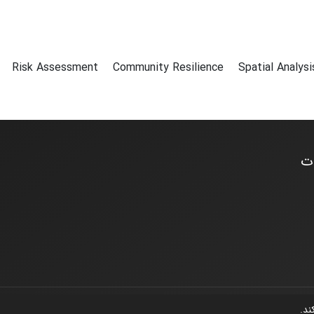
s
Risk Assessment
Community Resilience
Spatial Analys
ات
کند.