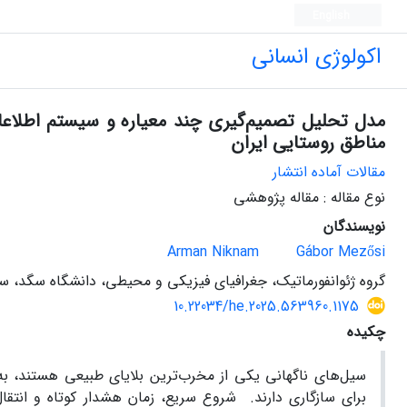
English
اکولوژی انسانی
مدل تحلیل تصمیم‌گیری چند معیاره و سیستم اطلاعات
مناطق روستایی ایران
مقالات آماده انتشار
نوع مقاله : مقاله پژوهشی
نویسندگان
Arman Niknam
Gábor Mezősi
گروه ژئوانفورماتیک، جغرافیای فیزیکی و محیطی، دانشگاه سگد، س
10.22034/he.2025.563960.1175
چکیده
سیل‌های ناگهانی یکی از مخرب‌ترین بلایای طبیعی هستند، ب
برای سازگاری دارند. شروع سریع، زمان هشدار کوتاه و انت