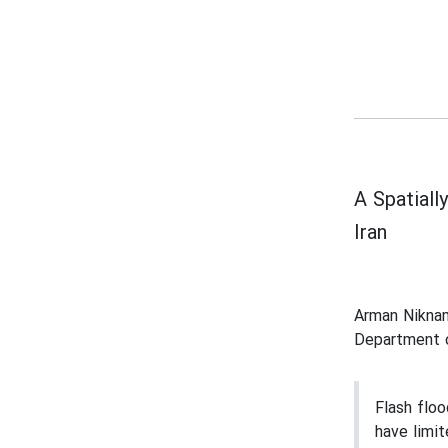
A Spatiall
Iran
Arman Nikn
Department o
Flash floo
have limit