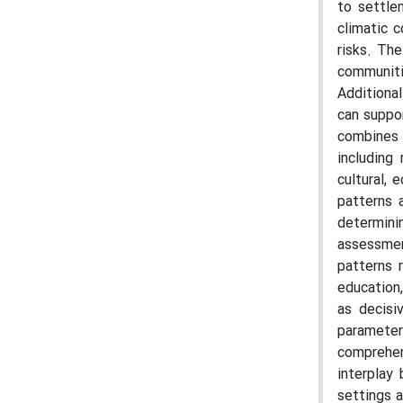
to settle
climatic c
risks. The
communiti
Additional
can suppo
combines 
including 
cultural,
patterns 
determinin
assessmen
patterns 
education
as decisi
parameters
comprehen
interplay
settings a