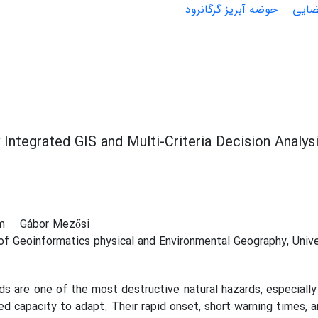
ضایی
حوضه آبریز گرگانرود
y Integrated GIS and Multi-Criteria Decision Analy
am
Gábor Mezősi
f Geoinformatics physical and Environmental Geography, Univ
ds are one of the most destructive natural hazards, especiall
ed capacity to adapt. Their rapid onset, short warning times, 