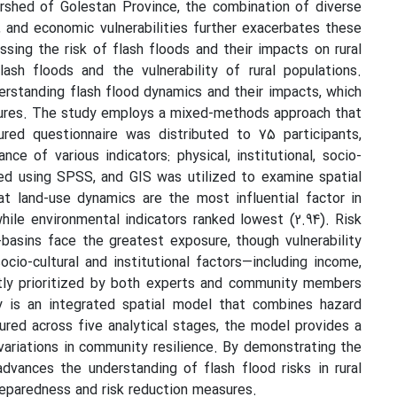
ershed of Golestan Province, the combination of diverse
l, and economic vulnerabilities further exacerbates these
ssing the risk of flash floods and their impacts on rural
sh floods and the vulnerability of rural populations.
derstanding flash flood dynamics and their impacts, which
sures. The study employs a mixed-methods approach that
ured questionnaire was distributed to 75 participants,
nce of various indicators: physical, institutional, socio-
ted using SPSS, and GIS was utilized to examine spatial
at land-use dynamics are the most influential factor in
while environmental indicators ranked lowest (2.94). Risk
-basins face the greatest exposure, though vulnerability
cio-cultural and institutional factors—including income,
ntly prioritized by both experts and community members
dy is an integrated spatial model that combines hazard
tured across five analytical stages, the model provides a
variations in community resilience. By demonstrating the
dvances the understanding of flash flood risks in rural
preparedness and risk reduction measures.