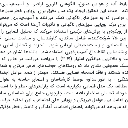
رایط آب و هوایی متنوع، الگوهای کاربری اراضی و آسیب‌پذیری‌
ند. هدف این تحقیق ایجاد یک مدل دقیق برای ارزیابی خطر سیل‌های
ی عواملی که به سیل‌های ناگهانی کمک می‌کنند و آسیب‌پذیری جمع
برای درک پویایی سیل‌های ناگهانی و تأثیرات آن‌ها است که می‌تواند
رویکردی با روش‌های ترکیبی استفاده می‌کند که تحلیل فضایی را ب
داده‌های میدانی ترکیب می‌کند. یک پرسشنامه ساختاریافته بین ۷۵ شرکت‌کننده، شامل ساکنان، کارشناسان و مقام
اقتصادی و زیست‌محیطی ارزیابی شود. تجزیه و تحلیل آماری با 
ای بررسی الگوهای فضایی و شناسایی نقاط داغ آسیب‌پذیری استفاده شد. یافته‌ها نشان می
کاربری اراضی مهم‌ترین عامل در تعیین خطر سیل ناگهانی است و بالاترین میانگین امتیاز (۳.۴۱) را د
ه‌اند. ارزیابی‌های ریسک همچنین نشان داد که روستاهای حوضه‌های فرعی مرکزی و ش
کنده هستند و فاقد انسجام فضایی هستند. مهمتر از همه، عوامل اجتم
اهنگی - به طور مداوم توسط کارشناسان و اعضای جامعه به عنوان
ین مطالعه یک مدل فضایی یکپارچه است که پارامترهای خطر را با آسیب
 مرحله تحلیلی ساختار یافته است، چارچوبی جامع برای شناسایی منا
دن تعامل بین عوامل فیزیکی و پویایی‌های اجتماعی، این تحقیق درک
رائه می‌دهد که می‌تواند راهنمای اقدامات آمادگی و کاهش خطر مؤثرتر