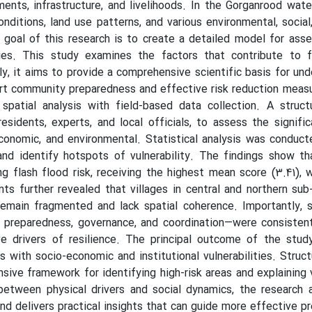
ments, infrastructure, and livelihoods. In the Gorganrood wat
onditions, land use patterns, and various environmental, socia
 goal of this research is to create a detailed model for asse
es. This study examines the factors that contribute to fla
ly, it aims to provide a comprehensive scientific basis for un
rt community preparedness and effective risk reduction mea
spatial analysis with field-based data collection. A struct
residents, experts, and local officials, to assess the significa
 economic, and environmental. Statistical analysis was conduc
and identify hotspots of vulnerability. The findings show th
g flash flood risk, receiving the highest mean score (3.41), 
ts further revealed that villages in central and northern sub
remain fragmented and lack spatial coherence. Importantly, so
, preparedness, governance, and coordination—were consiste
ve drivers of resilience. The principal outcome of the stu
 with socio-economic and institutional vulnerabilities. Struc
sive framework for identifying high-risk areas and explaining 
 between physical drivers and social dynamics, the research a
nd delivers practical insights that can guide more effective 