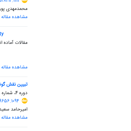
28212.1111
محمدمهدی پورار
مشاهده مقاله
ty
مقالات آماده ان
مشاهده مقاله
تبیین نقش گون
دوره 4، شماره 11، تابستان 1404، صفحه
19656.1094
امیرحامد سعید
مشاهده مقاله