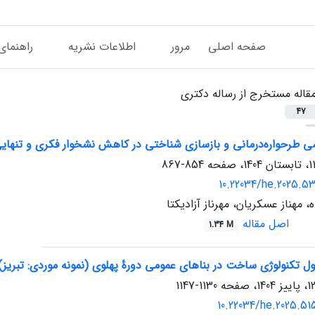
صفحه اصلی
مرور
اطلاعات نشریه
راهنمای
قاله مستخرج از رساله دکتری
47
ی طرحواره‌درمانی و بازسازی شناختی در کاهش نشخوار فکری و تنهایی
854-867
10.22034/he.2025.5
، مهناز عسکریان، مهرناز آزادیکتا
اصل مقاله
1.34 M
ل تکنولوژی ساخت در بناهای عمومی دورۀ پهلوی (نمونه موردی: تبریز)
1130-1147
10.22034/he.2025.51