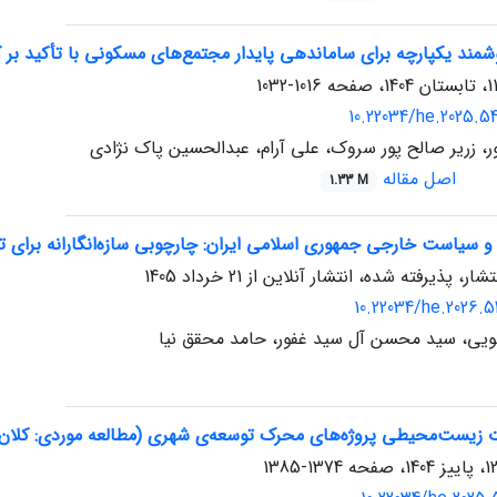
ند یکپارچه برای ساماندهی پایدار مجتمع‌های مسکونی با تأکید بر ک
1016-1032
10.22034/he.2025.5
، زریر صالح پور سروک، علی آرام، عبدالحسین پاک نژادی
اصل مقاله
1.33 M
سیاست خارجی جمهوری اسلامی ایران: چارچوبی سازه‌انگارانه برای تب
تشار، پذیرفته شده، انتشار آنلاین از
21 خرداد 1405
10.22034/he.2026.5
ویی، سید محسن آل سید غفور، حامد محقق نیا
ت زیست‌محیطی پروژه‌های محرک توسعه‌ی شهری (مطالعه موردی: کلان‌ش
1374-1385