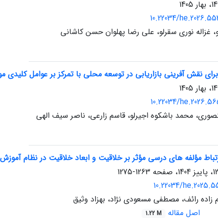
10.22034/he.2026.55
و، غزاله نوری سقرلو، علی رضا پهلوان حسن کاشانی
برای نقش آفرینی بازاریابی در توسعه محلی با تمرکز بر عوامل کلیدی م
10.22034/he.2026.56
صوری، محمد باشکوه اجیرلو، قاسم زارعی، ناصر سیف الهی
تباط مؤلفه های درسی مؤثر بر خلاقیت و ابعاد خلاقیت در نظام آموزش 
1263-1275
10.22034/he.2025.5
زاده رائف، مصطفی مسعودی نژاد، بهزاد وثیق
اصل مقاله
1.22 M