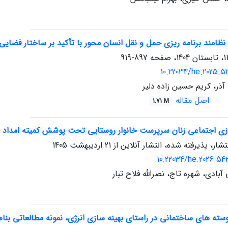
نظامند برنامه ریزی حمل و نقل انسان محور با تأکید بر ساختار فضایی
897-919
10.22034/he.2025.5
 آذر، کریم حسین زاده دلیر
اصل مقاله
1.71 M
سازی اجتماعی زنان سرپرست خانوار روستایی تحت پوشش کمیته امداد ا
تشار، پذیرفته شده، انتشار آنلاین از
21 اردیبهشت 1405
10.22034/he.2026.54
آبادی، شهره تاج، نصرالله فلاح تبار
وسته های ساختمانی در راستای بهینه سازی انرژی، نمونه مطالعاتی بنا