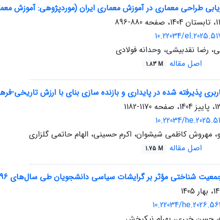
یابی طراحی معماری در آموزش معماری ایران (موردپژوهی: آموزش معمار
880-896
10.22034/el.2025.5
ی، رضا نقدبیشی، وحدانه فولادی
اصل مقاله
1.83 M
ری پذیرفته شده در پایداری و بازنده سازی بنای با ارزش تاریخی-فرهن
1170-1182
10.22034/he.2025.5
و، مهروش کاظمی شیشوان، اکرم حسینی، الهام حاتمی گلزاری
اصل مقاله
1.75 M
اختی مؤثر بر گرایشات سیاسی دانشجویان طی سال‌های 1396 - 1400 (مطالعه موردی شهرستان اهواز)
10.22034/he.2026.56
ده، حسن خیری، بهرام نیکبخش