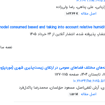
10.22034/he.2025.5
بابی، علی پناهی، رضا ولی‌زاده
اصل مقاله
1023.44 K
model consumed based and taking into account relative humidi
تشار، پذیرفته شده، انتشار آنلاین از
24 خرداد 1405
نعمه سا
ه‌های مختلف فضاهای عمومی در ارتقای زیست‌پذیری شهری (موردپژو
1115-1127
10.22034/he.2025.5
ی، آرش ثقفی‌اصل، مسعود حق‌لسان، محمدرضا پاکدل‌فرد
اصل مقاله
1.56 M