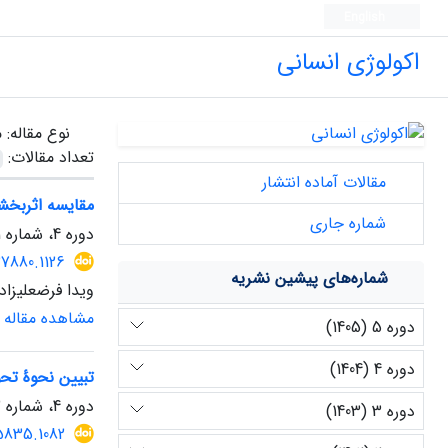
English
اکولوژی انسانی
نوع مقاله:
م
تعداد مقالات:
مقالات آماده انتشار
مقایسه اثربخش
شماره جاری
دوره 4، شماره 11، تابستان 1404، صفحه
37880.1126
شماره‌های پیشین نشریه
ویدا فرضعلیزاده
مشاهده مقاله
دوره 5 (1405)
دوره 4 (1404)
تبیین نحوۀ تحو
دوره 4، شماره 12، پاییز 1404، صفحه
دوره 3 (1403)
5835.1082