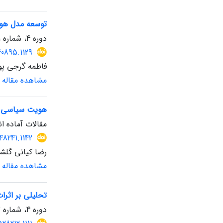
توسعه مدل هوشم
دوره 4، شماره 11، تابستان 1404، صفحه
40895.1129
فاطمه گرجی پور
مشاهده مقاله
هویت سیاسی و 
مقالات آماده ان
48241.1142
رضا کیانی گلش
مشاهده مقاله
تحلیلی بر اثرا
دوره 4، شماره 12، پاییز 1404، صفحه