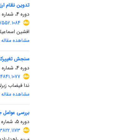
تدوین نظام ارز
دوره 4، شماره 11، تابستان 1404، صفحه
17552.1084
افشین اسماعیل
مشاهده مقاله
سنجش تغییرکارب
دوره 4، شماره 12، پاییز 1404، صفحه
14841.1077
ندا فیضاب زبرل
مشاهده مقاله
بررسی عوامل جمعیت شن
دوره 5، شماره 14، بهار 1405
3822.1173
مریم راهدارزا