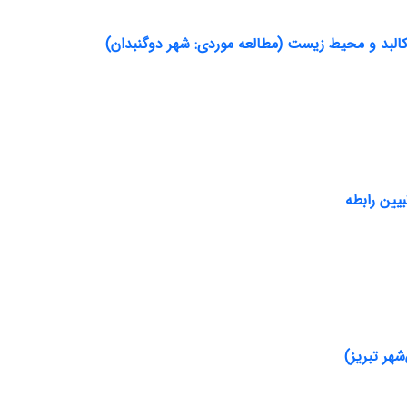
البد و محیط زیست (مطالعه موردی: شهر دوگنبدان)
یین رابطه
هر تبریز)