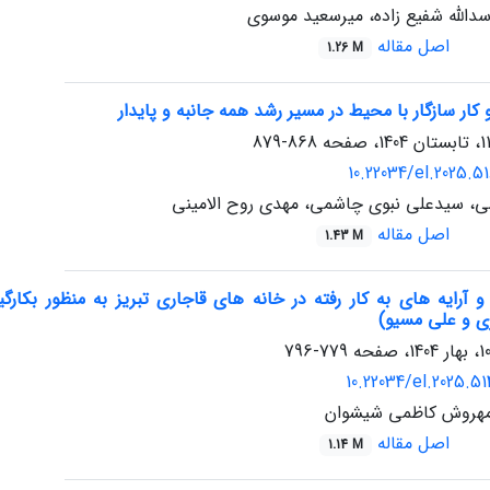
دالله شفیع زاده، میرسعید موسوی
اصل مقاله
1.26 M
ر سازگار با محیط در مسیر رشد همه جانبه و پایدار
868-879
10.22034/el.2025.5
ی، سیدعلی نبوی چاشمی، مهدی روح الامینی
اصل مقاله
1.43 M
 و آرایه های به کار رفته در خانه های قاجاری تبریز به منظور بکا
ی و علی مسیو)
779-796
10.22034/el.2025.5
هروش کاظمی شیشوان
اصل مقاله
1.14 M