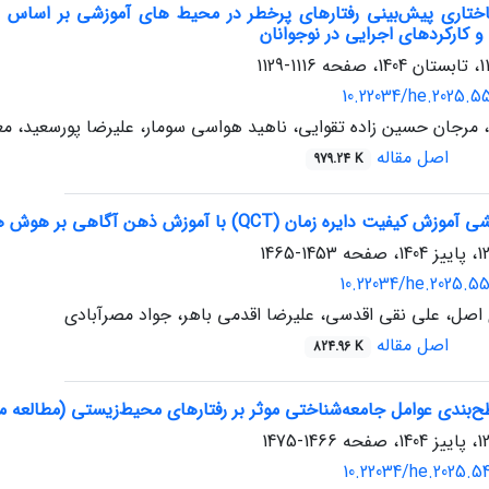
تاری پیش‌بینی رفتارهای پرخطر در محیط های آموزشی بر اساس ویژ
 کارکردهای اجرایی در نوجوانان
1116-1129
10.22034/he.2025.5
 مرجان حسین زاده تقوایی، ناهید هواسی سومار، علیرضا پورسعید، مع
اصل مقاله
979.24 K
(QCT) با آموزش ذهن آگاهی بر هوش هیجانی دانش‌آموزان در محیط آموزشی کودکان ابتدایی
1453-1465
10.22034/he.2025.5
صل، علی نقی اقدسی، علیرضا اقدمی باهر، جواد مصرآبادی
اصل مقاله
824.96 K
بندی عوامل جامعه‌شناختی موثر بر رفتارهای محیط‌زیستی (مطالعه مو
1466-1475
10.22034/he.2025.5