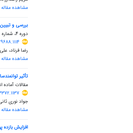
مشاهده مقاله
بررسی و تبیین 
دوره 4، شماره 11، تابستان 1404، صفحه
29688.1114
رضا فرناد، علی
مشاهده مقاله
تأثیر توانمند
مقالات آماده ان
3372.1137
جواد نوری ثانی 
مشاهده مقاله
افزایش بازده پ