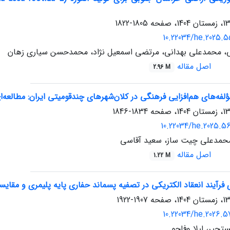
1805-1822
10.22034/he.2025.5
ی، محمدعلی بهدانی، مرتضی اسمعیل نژاد، محمدحسن سیاری زهان
اصل مقاله
2.96 M
ؤلفه‌های هم‌افزایی فرهنگی در کلان‌شهرهای چندقومیتی ایران: مطالعه‌ای
1834-1846
10.22034/he.2025.5
محمدعلی چیت ساز، سعید آقاسی
اصل مقاله
1.22 M
رآیند انعقاد الکتریکی در تصفیه پسماند حفاری پایه پلیمری و مقایسه هز
1907-1922
10.22034/he.2026.5
جیر، لیلا وفاجو