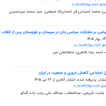
10.22034/he.2026.58
ی، محمد احسانی فر، احسان‌اله ضیغمی، سید محمد میرحسینی
یاسی بر مشارکت سیاسی زنان در سیستان و بلوچستان پس از انقلاب 
10.22034/he.2026.5
ه، احمد رضا طاهری، سلطانعلی میر
مل اجتماعی کاهش باروری و جمعیت در ایران
تشار، پذیرفته شده، انتشار آنلاین از
26 تیر 1405
10.22034/he.2026.5
نایت شریفی، عبدالمطلب عبدالله، علی رجب زاده آلمالو