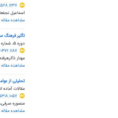
7568.1237
اسماعیل نجفعل
مشاهده مقاله
تأثیر فرهنگ س
دوره 5، شماره 14، بهار 1405
70472.1187
مهناز ذاکرهرفت
مشاهده مقاله
تحلیلی از عوا
مقالات آماده ان
05318.1057
منصوره صرفی، ع
مشاهده مقاله