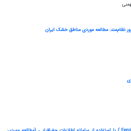
همنی
ر نظام‌مند: مطالعه موردی مناطق خشک ایران
ی
پهنه بندی اکولوژیکی اراضی خراسان جنوبی برای تولید آنغوزه (Ferula assa-foetida L.) با استفاده از سامانه اطلاعات جغرافیایی (مطالعه موردی: