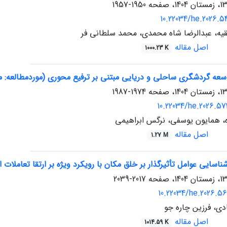
1950-1957
10.22034/he.2026.5
یه، عبدالرضا شاه محمدی، محمد سلطانی فر
اصل مقاله
1000.23 K
عه گردشگری ساحلی و دریایی مبتنی بر ترفیع محوری (موردمطالعه: من
1974-1987
10.22034/he.2026.57
ه، همایون یوسفی، نرگس ابراهیمی
اصل مقاله
1.27 M
اسایی عوامل تأثیرگذار بر خلق مکان با رویکرد ویژه بر ارتقا تعاملات
2017-2039
10.22034/he.2026.5
دی، فرزین چاره جو
اصل مقاله
1014.59 K