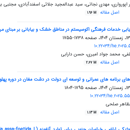
 اپورواری، مهدی نجاتی، سید عبدالمجید جلائی اسفندآبادی، مجتبی ب
اصل مقاله
1.96 M
یابی خدمات فرهنگی اکوسیستم در مناطق خشک و بیابانی بر مبنای مرو
1738-1755
10.22034/he.2025.5
ی، محمد جواد امیری، حسن دارابی
اصل مقاله
2.67 M
های برنامه های عمرانی و توسعه ای دولت در دشت مغان در دوره پهلو
1795-1804
10.22034/he.2025.55
مظاهر صلحی
اصل مقاله
1.13 M