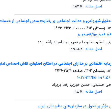
اصل مقاله
1.57 M
 حقوق شهروندی و عدالت اجتماعی بر رضایت مندی اجتماعی از خدمات ش
1923-1933
10.22034/he.2026.5
اصل، غلامرضا جعفری نیا، امراله راشد زاده
اصل مقاله
928.05 K
رمایه اقتصادی بر مدارای اجتماعی در استان اصفهان: نقش احساس ام
1934-1949
10.22034/he.2026.5
حی حسینی، حسن خیری، رضا پریزاد
اصل مقاله
1.8 M
مؤثر بر تحول در سازمان‌های مطبوعاتی ایران