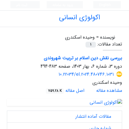
English
ورود به سامانه
ثبت نام
اکولوژی انسانی
نویسنده =
وحیده اسکندری
تعداد مقالات:
1
بررسی نقش دین اسلام بر تربیت شهروندی
دوره 3، شماره 6، بهار 1403، صفحه
483-494
10.22034/el.2024.480746.1031
وحیده اسکندری
مشاهده مقاله
اصل مقاله
759.28 K
مقالات آماده انتشار
شماره جاری