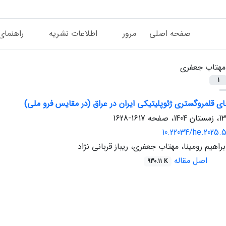
صفحه اصلی
مرور
اطلاعات نشریه
راهنمای
مهتاب جعفری
1
 قلمروگستری ژئوپلیتیکی ایران در عراق (در مقایس فرو ملی)
1617-1628
10.22034/he.2025.5
براهیم رومینا، مهتاب جعفری، ریباز قربانی نژاد
اصل مقاله
930.11 K