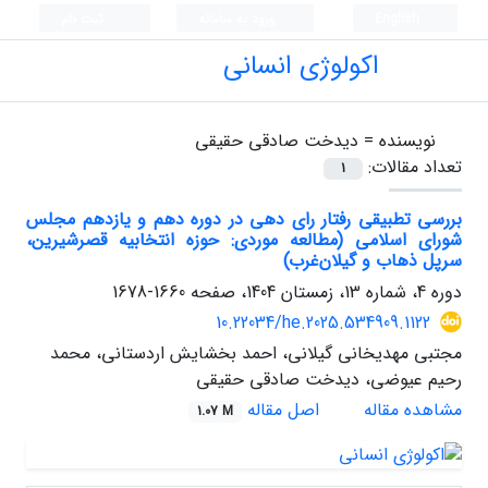
English
ورود به سامانه
ثبت نام
اکولوژی انسانی
نویسنده =
دیدخت صادقی حقیقی
تعداد مقالات:
1
بررسی تطبیقی رفتار رای دهی در دوره دهم و یازدهم مجلس
شورای اسلامی (مطالعه موردی: حوزه انتخابیه قصرشیرین،
سرپل ذهاب و گیلان‌غرب)
دوره 4، شماره 13، زمستان 1404، صفحه
1660-1678
10.22034/he.2025.534909.1122
مجتبی مهدیخانی گیلانی، احمد بخشایش اردستانی، محمد
رحیم عیوضی، دیدخت صادقی حقیقی
مشاهده مقاله
اصل مقاله
1.07 M