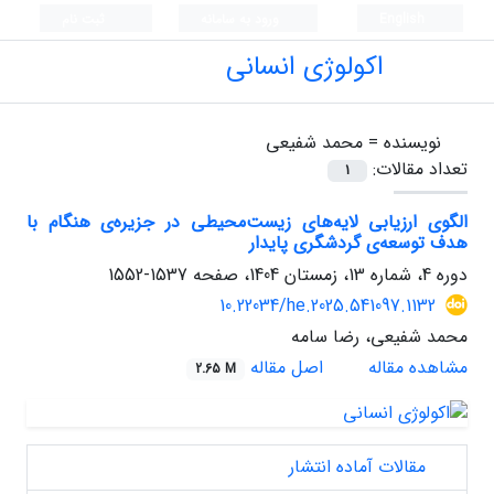
English
ورود به سامانه
ثبت نام
اکولوژی انسانی
نویسنده =
محمد شفیعی
تعداد مقالات:
1
الگوی ارزیابی لایه‌های زیست‌محیطی در جزیره‌ی هنگام با
هدف توسعه‌ی گردشگری پایدار
دوره 4، شماره 13، زمستان 1404، صفحه
1537-1552
10.22034/he.2025.541097.1132
محمد شفیعی، رضا سامه
مشاهده مقاله
اصل مقاله
2.65 M
مقالات آماده انتشار