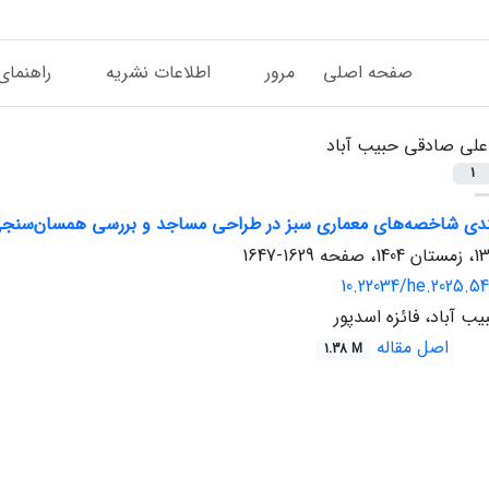
صفحه اصلی
مرور
اطلاعات نشریه
راهنمای
علی صادقی حبیب آباد
1
‌بندی شاخصه‌های معماری سبز در طراحی مساجد و بررسی همسان‌سنجی
1629-1647
10.22034/he.2025.5
 آباد، فائزه اسدپور
اصل مقاله
1.38 M