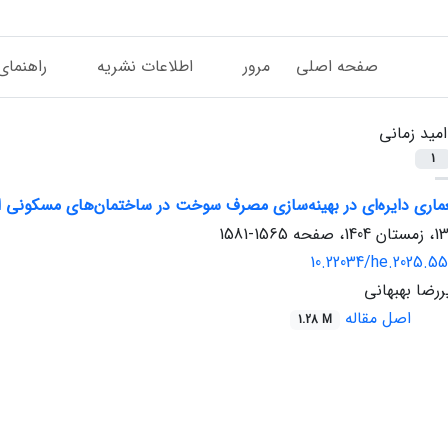
صفحه اصلی
مرور
اطلاعات نشریه
راهنمای
امید زمانی
1
عماری دایره‌ای در بهینه‌سازی مصرف سوخت در ساختمان‌های مسکونی ا
1565-1581
10.22034/he.2025.55
ررضا بهبهانی
اصل مقاله
1.28 M