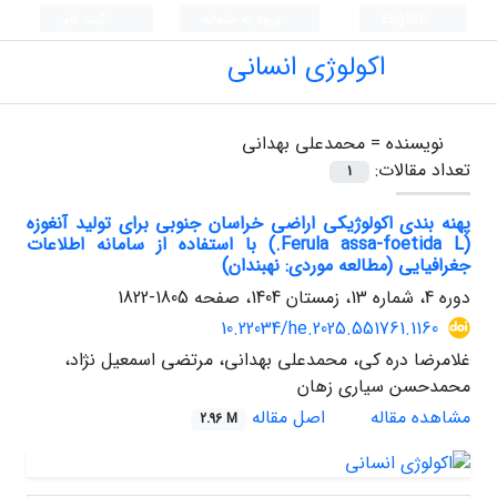
English
ورود به سامانه
ثبت نام
اکولوژی انسانی
نویسنده =
محمدعلی بهدانی
تعداد مقالات:
1
پهنه بندی اکولوژیکی اراضی خراسان جنوبی برای تولید آنغوزه
(Ferula assa-foetida L.) با استفاده از سامانه اطلاعات
جغرافیایی (مطالعه موردی: نهبندان)
دوره 4، شماره 13، زمستان 1404، صفحه
1805-1822
10.22034/he.2025.551761.1160
غلامرضا دره کی، محمدعلی بهدانی، مرتضی اسمعیل نژاد،
محمدحسن سیاری زهان
مشاهده مقاله
اصل مقاله
2.96 M