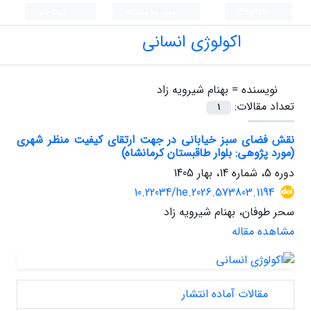
English
ورود به سامانه
ثبت نام
اکولوژی انسانی
نویسنده =
بهنام شیرویه زاد
تعداد مقالات:
1
نقش فضای سبز خیابانی در جهت ارتقای کیفیت منظر شهری
(مورد پژوهی: بلوار طاقبستان کرمانشاه)
دوره 5، شماره 14، بهار 1405
10.22034/he.2026.573803.1194
سحر طوفان، بهنام شیرویه زاد
مشاهده مقاله
مقالات آماده انتشار