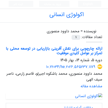
English
ورود به سامانه
ثبت نام
اکولوژی انسانی
نویسنده =
محمد داوود منصوری
تعداد مقالات:
1
ارائه چارچوبی برای نقش آفرینی بازاریابی در توسعه محلی با
تمرکز بر عوامل کلیدی موفقیت
دوره 5، شماره 14، بهار 1405
10.22034/he.2026.565237.1179
محمد داوود منصوری، محمد باشکوه اجیرلو، قاسم زارعی، ناصر
سیف الهی
مشاهده مقاله
مقالات آماده انتشار