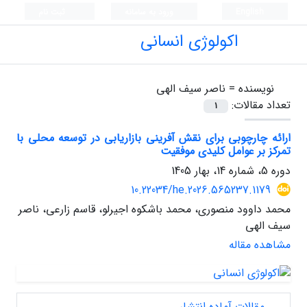
English
ورود به سامانه
ثبت نام
اکولوژی انسانی
نویسنده =
ناصر سیف الهی
تعداد مقالات:
1
ارائه چارچوبی برای نقش آفرینی بازاریابی در توسعه محلی با
تمرکز بر عوامل کلیدی موفقیت
دوره 5، شماره 14، بهار 1405
10.22034/he.2026.565237.1179
محمد داوود منصوری، محمد باشکوه اجیرلو، قاسم زارعی، ناصر
سیف الهی
مشاهده مقاله
مقالات آماده انتشار