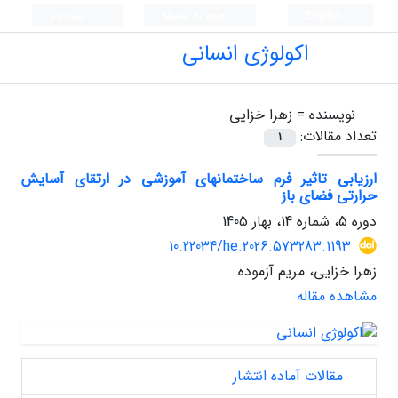
English
ورود به سامانه
ثبت نام
اکولوژی انسانی
نویسنده =
زهرا خزایی
تعداد مقالات:
1
ارزیابی تاثیر فرم ساختمانهای آموزشی در ارتقای آسایش
حرارتی فضای باز
دوره 5، شماره 14، بهار 1405
10.22034/he.2026.573283.1193
زهرا خزایی، مریم آزموده
مشاهده مقاله
مقالات آماده انتشار