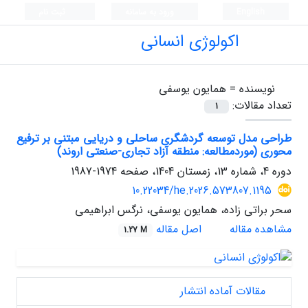
English
ورود به سامانه
ثبت نام
اکولوژی انسانی
نویسنده =
همایون یوسفی
تعداد مقالات:
1
طراحی مدل توسعه گردشگری ساحلی و دریایی مبتنی بر ترفیع
محوری (موردمطالعه: منطقه آزاد تجاری-صنعتی اروند)
دوره 4، شماره 13، زمستان 1404، صفحه
1974-1987
10.22034/he.2026.573807.1195
سحر براتی زاده، همایون یوسفی، نرگس ابراهیمی
مشاهده مقاله
اصل مقاله
1.27 M
مقالات آماده انتشار