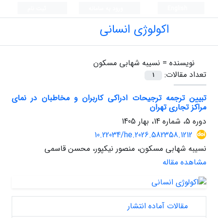
English
ورود به سامانه
ثبت نام
اکولوژی انسانی
نویسنده =
نسیبه شهابی مسکون
تعداد مقالات:
1
تبیین ترجمه ترجیحات ادراکی کاربران و مخاطبان در نمای
مراکز تجاری تهران
دوره 5، شماره 14، بهار 1405
10.22034/he.2026.582358.1212
نسیبه شهابی مسکون، منصور نیکپور، محسن قاسمی
مشاهده مقاله
مقالات آماده انتشار