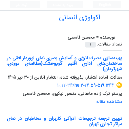
English
ورود به سامانه
ثبت نام
اکولوژی انسانی
نویسنده =
محسن قاسمی
تعداد مقالات:
2
بهینه‌سازی مصرف انرژی و آسایش بصری نمای لووردار افقی در
ساختمان‌های اداریِ اقلیم گرم‌وخشک(مطالعه‌ی موردی:
شهرکرمان)
مقالات آماده انتشار، پذیرفته شده، انتشار آنلاین از
30 تیر 1405
10.22034/he.2026.590519.1244
پرستو ترک زاده ماهانی، منصور نیکپور، محسن قاسمی
مشاهده مقاله
تبیین ترجمه ترجیحات ادراکی کاربران و مخاطبان در نمای
مراکز تجاری تهران