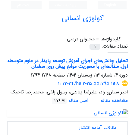
English
ورود به سامانه
ثبت نام
اکولوژی انسانی
کلیدواژه‌ها =
محتوای درسی
تعداد مقالات:
1
تحلیل چالش‌های اجرای آموزش توسعه پایدار در علوم متوسطه
اول: مطالعه‌ای با محوریت موانع پیش روی معلمان
دوره 4، شماره 13، زمستان 1404، صفحه
1768-1794
10.22034/he.2025.550795.1148
امیر ستاری راد، علیرضا پناهی، رسول زلفی، محمدرضا تاجیک
مشاهده مقاله
اصل مقاله
1.76 M
مقالات آماده انتشار