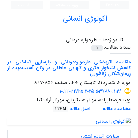
English
ورود به سامانه
ثبت نام
اکولوژی انسانی
کلیدواژه‌ها =
طرحواره درمانی
تعداد مقالات:
1
مقایسه اثربخشی طرحواره‌درمانی و بازسازی شناختی در
کاهش نشخوار فکری و تنهایی عاطفی در زنان آسیب‌دیده از
پیمان‌شکنی زناشویی
دوره 4، شماره 11، تابستان 1404، صفحه
854-867
10.22034/he.2025.537880.1126
ویدا فرضعلیزاده، مهناز عسکریان، مهرناز آزادیکتا
مشاهده مقاله
اصل مقاله
1.34 M
مقالات آماده انتشار