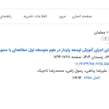
صفحه اصلی
مرور
اطلاعات نشریه
راهنمای
 =
معلمان
1
 اجرای آموزش توسعه پایدار در علوم متوسطه اول: مطالعه‌ای با محو
1768-1794
10.22034/he.2025.55
، علیرضا پناهی، رسول زلفی، محمدرضا تاجیک
اصل مقاله
1.76 M