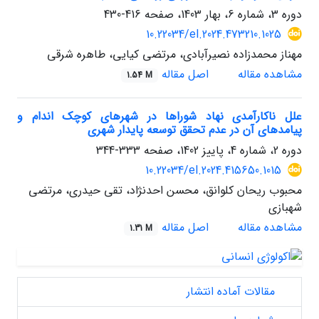
دوره 3، شماره 6، بهار 1403، صفحه
416-430
10.22034/el.2024.473210.1025
مهناز محمدزاده نصیرآبادی، مرتضی کیایی، طاهره شرقی
مشاهده مقاله
اصل مقاله
1.54 M
علل ناکارآمدی نهاد شوراها در شهرهای کوچک اندام و
پیامدهای آن در عدم تحقق توسعه پایدار شهری
دوره 2، شماره 4، پاییز 1402، صفحه
333-344
10.22034/el.2024.415650.1015
محبوب ریحان کلوانق، محسن احدنژاد، تقی حیدری، مرتضی
شهبازی
مشاهده مقاله
اصل مقاله
1.31 M
مقالات آماده انتشار