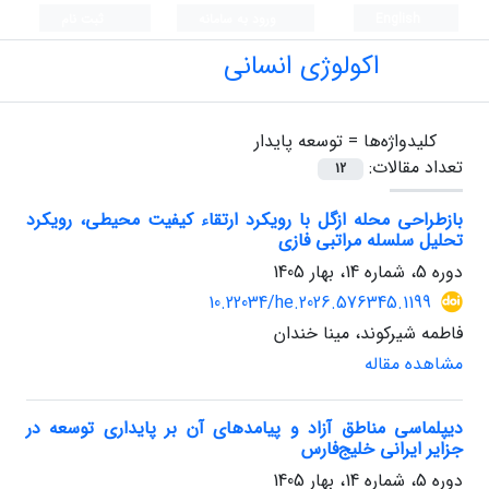
English
ورود به سامانه
ثبت نام
اکولوژی انسانی
کلیدواژه‌ها =
توسعه پایدار
تعداد مقالات:
12
بازطراحی محله ازگل با رویکرد ارتقاء کیفیت محیطی، رویکرد
تحلیل سلسله مراتبی فازی
دوره 5، شماره 14، بهار 1405
10.22034/he.2026.576345.1199
فاطمه شیرکوند، مینا خندان
مشاهده مقاله
دیپلماسی مناطق آزاد و پیامدهای آن بر پایداری توسعه در
جزایر ایرانی خلیج‌فارس
دوره 5، شماره 14، بهار 1405