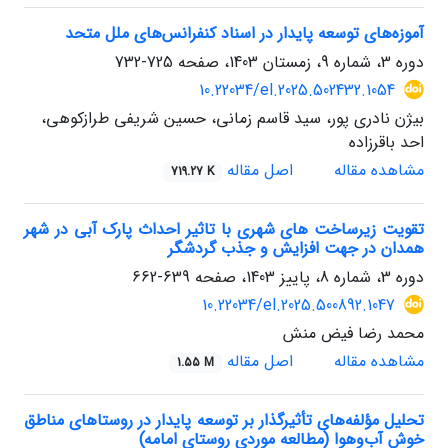
آموزه‌های توسعه پایدار در اسناد کنفرانس‌های ملل متحد
دوره 3، شماره 9، زمستان 1403، صفحه
725-732
10.22034/el.2025.502432.1054
بیژن نادری پور، سید قاسم زمانی، حسین شریفی طرازکوهی،
احد باقرزاده
مشاهده مقاله
اصل مقاله
719.27 K
تقویت زیرساخت های شهری با تاثیر احداث پارک آبی در شهر
همدان در جهت افزایش و جذب گردشگر
دوره 3، شماره 8، پاییز 1403، صفحه
639-662
10.22034/el.2025.500892.1047
محمد رضا فیض منش
مشاهده مقاله
اصل مقاله
1.55 M
تحلیل مؤلفه‌های تأثیرگذار بر توسعه پایدار در روستاهای مناطق
خوش آب‌وهوا (مطالعه موردی روستای امامه)