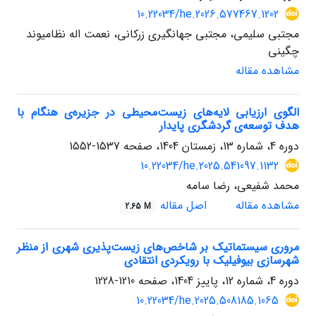
10.22034/he.2026.577467.1202
مجتبی سلیمی، مجتبی جهانگیری زرکانی، نعمت اله نظامیوند
چگینی
مشاهده مقاله
الگوی ارزیابی لایه‌های زیست‌محیطی در جزیره‌ی هنگام با
هدف توسعه‌ی گردشگری پایدار
دوره 4، شماره 13، زمستان 1404، صفحه
1537-1552
10.22034/he.2025.541097.1132
محمد شفیعی، رضا سامه
مشاهده مقاله
اصل مقاله
2.65 M
مروری سیستماتیک بر شاخص‌های زیست‌پذیری شهری از منظر
شهرسازی بیوفیلیک با رویکردی انتقادی
دوره 4، شماره 12، پاییز 1404، صفحه
1210-1228
10.22034/he.2025.508185.1065