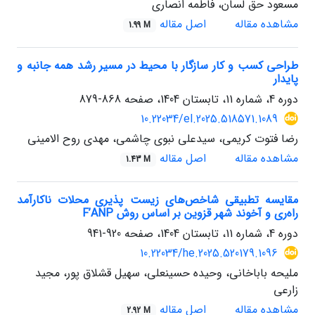
مسعود حق لسان، فاطمه انصاری
مشاهده مقاله
اصل مقاله
1.99 M
طراحی کسب و کار سازگار با محیط در مسیر رشد همه جانبه و
پایدار
دوره 4، شماره 11، تابستان 1404، صفحه
868-879
10.22034/el.2025.518571.1089
رضا فتوت کریمی، سیدعلی نبوی چاشمی، مهدی روح الامینی
مشاهده مقاله
اصل مقاله
1.43 M
مقایسه تطبیقی شاخص‌های زیست پذیری محلات ناکارآمد
راه‌ری و آخوند شهر قزوین بر اساس روش F’ANP
دوره 4، شماره 11، تابستان 1404، صفحه
920-941
10.22034/he.2025.520179.1096
ملیحه باباخانی، وحیده حسینعلی، سهیل قشلاق پور، مجید
زارعی
مشاهده مقاله
اصل مقاله
2.92 M