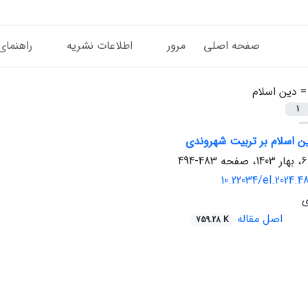
صفحه اصلی
مرور
اطلاعات نشریه
راهنمای
 =
دین اسلام
1
 اسلام بر تربیت شهروندی
483-494
10.22034/el.2024.4
ی
اصل مقاله
759.28 K