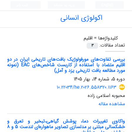
English
ورود به سامانه
ثبت نام
اکولوژی انسانی
کلیدواژه‌ها =
اقلیم
تعداد مقالات:
3
بررسی تفاوت‌های مورفولوژیک بافت‌های تاریخی ایران در دو
اقلیم متضاد با استفاده از کاربست شاخص‌های EAC (نمونه
مورد مطالعه بافت تاریخی یزد و آمل)
دوره 5، شماره 14، بهار 1405
10.22034/he.2026.558320.1163
محبوبه اسلامی زاده
مشاهده مقاله
واکاوی تغییرات دما، پوشش گیاهی،تبخیر و تعرق و
خشکسالی مبتنی بر مدلسازی تصاویر ماهواره‌ای لندست 5 و 8