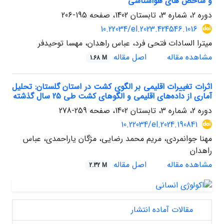
و شاخص های هواشناسی
دوره 2، شماره 3، تابستان 1402، صفحه
195-206
10.22034/el.2023.424546.1016
میترا السادات فتحی فرد، عباس راهدان، مهسا توحیدفر
مشاهده مقاله
اصل مقاله
1.68 M
اثرات تغییرات اقلیمی بر الگوی کشت در استان گلستان: تحلیل
آماری از داده‌های اقلیمی و الگوهای کشت طی 25 سال گذشته
دوره 2، شماره 3، تابستان 1402، صفحه
259-278
10.22034/el.2024.190841
مهنا جوانمردی، مریم محمد رضایی، مژگان یاراحمدی، عباس
راهدان
مشاهده مقاله
اصل مقاله
2.32 M
مقالات آماده انتشار