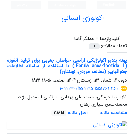
English
ورود به سامانه
ثبت نام
اکولوژی انسانی
کلیدواژه‌ها =
عملگر گاما
تعداد مقالات:
1
پهنه بندی اکولوژیکی اراضی خراسان جنوبی برای تولید آنغوزه
(Ferula assa-foetida L.) با استفاده از سامانه اطلاعات
جغرافیایی (مطالعه موردی: نهبندان)
دوره 4، شماره 13، زمستان 1404، صفحه
1805-1822
10.22034/he.2025.551761.1160
غلامرضا دره کی، محمدعلی بهدانی، مرتضی اسمعیل نژاد،
محمدحسن سیاری زهان
مشاهده مقاله
اصل مقاله
2.96 M