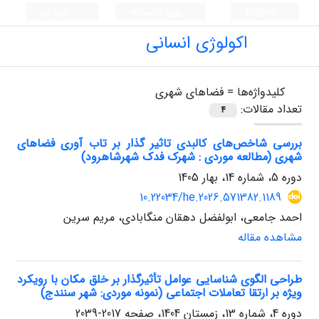
English
ورود به سامانه
ثبت نام
اکولوژی انسانی
کلیدواژه‌ها =
فضاهای شهری
تعداد مقالات:
4
بررسی شاخص‌های کالبدی تاثیر گذار بر تاب آوری فضاهای
شهری (مطالعه موردی : شهرک فدک شهرشاهرود)
دوره 5، شماره 14، بهار 1405
10.22034/he.2026.571382.1189
احمد جامعی، ابولفضل دهقان منگابادی، مریم سرین
مشاهده مقاله
طراحی الگوی شناسایی عوامل تأثیرگذار بر خلق مکان با رویکرد
ویژه بر ارتقا تعاملات اجتماعی (نمونه موردی: شهر سنندج)
دوره 4، شماره 13، زمستان 1404، صفحه
2017-2039