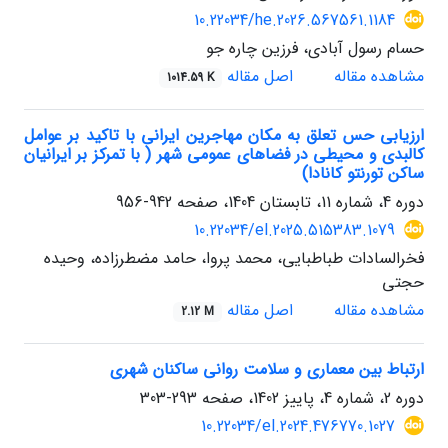
10.22034/he.2026.567561.1184
حسام رسول آبادی، فرزین چاره جو
مشاهده مقاله
اصل مقاله
1014.59 K
ارزیابی حس تعلق به مکان مهاجرین ایرانی با تاکید بر عوامل
کالبدی و محیطی در فضاهای عمومی شهر ( با تمرکز بر ایرانیان
ساکن تورنتو کانادا)
دوره 4، شماره 11، تابستان 1404، صفحه
942-956
10.22034/el.2025.515383.1079
فخرالسادات طباطبایی، محمد پروا، حامد مضطرزاده، وحیده
حجتی
مشاهده مقاله
اصل مقاله
2.12 M
ارتباط بین معماری و سلامت روانی ساکنان شهری
دوره 2، شماره 4، پاییز 1402، صفحه
293-303
10.22034/el.2024.476770.1027