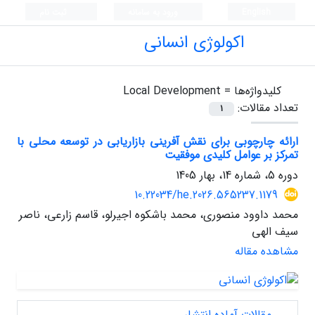
English
ورود به سامانه
ثبت نام
اکولوژی انسانی
کلیدواژه‌ها =
Local Development
تعداد مقالات:
1
ارائه چارچوبی برای نقش آفرینی بازاریابی در توسعه محلی با
تمرکز بر عوامل کلیدی موفقیت
دوره 5، شماره 14، بهار 1405
10.22034/he.2026.565237.1179
محمد داوود منصوری، محمد باشکوه اجیرلو، قاسم زارعی، ناصر
سیف الهی
مشاهده مقاله
مقالات آماده انتشار