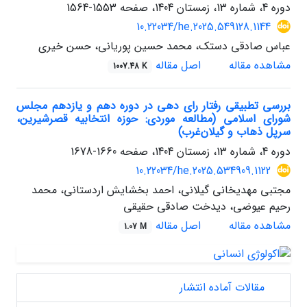
دوره 4، شماره 13، زمستان 1404، صفحه
1553-1564
10.22034/he.2025.549128.1144
عباس صادقی دستک، محمد حسین پوریانی، حسن خیری
مشاهده مقاله
اصل مقاله
1007.48 K
بررسی تطبیقی رفتار رای دهی در دوره دهم و یازدهم مجلس
شورای اسلامی (مطالعه موردی: حوزه انتخابیه قصرشیرین،
سرپل ذهاب و گیلان‌غرب)
دوره 4، شماره 13، زمستان 1404، صفحه
1660-1678
10.22034/he.2025.534909.1122
مجتبی مهدیخانی گیلانی، احمد بخشایش اردستانی، محمد
رحیم عیوضی، دیدخت صادقی حقیقی
مشاهده مقاله
اصل مقاله
1.07 M
مقالات آماده انتشار