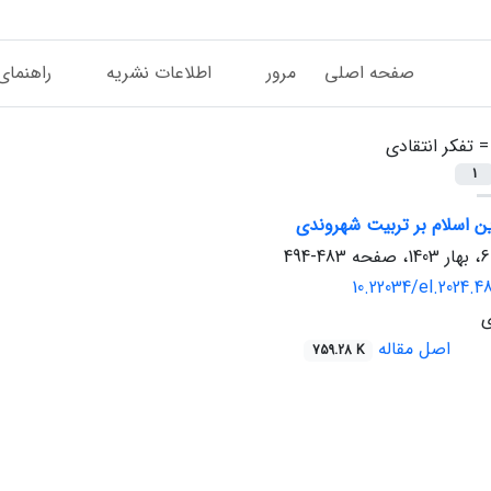
صفحه اصلی
مرور
اطلاعات نشریه
راهنمای
 =
تفکر انتقادی
1
 اسلام بر تربیت شهروندی
483-494
10.22034/el.2024.4
ی
اصل مقاله
759.28 K