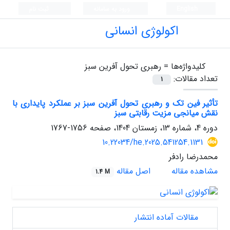
English
ورود به سامانه
ثبت نام
اکولوژی انسانی
کلیدواژه‌ها =
رهبری تحول آفرین سبز
تعداد مقالات:
1
تأثیر فین تک و رهبری تحول آفرین سبز بر عملکرد پایداری با
نقش میانجی مزیت رقابتی سبز
دوره 4، شماره 13، زمستان 1404، صفحه
1756-1767
10.22034/he.2025.541254.1131
محمدرضا رادفر
مشاهده مقاله
اصل مقاله
1.4 M
مقالات آماده انتشار