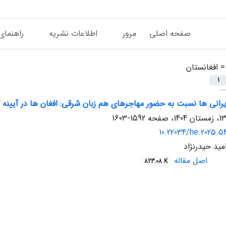
صفحه اصلی
مرور
اطلاعات نشریه
راهنمای
 =
افغانستان
1
انی ها نسبت به حضور مهاجرهای هم زبان شرقی: افغان ها در آیینه ک
1592-1603
10.22034/he.2025.5
امید حیدرنژاد
اصل مقاله
823.08 K