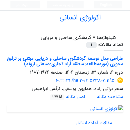
English
ورود به سامانه
ثبت نام
اکولوژی انسانی
کلیدواژه‌ها =
گردشگری ساحلی و دریایی
تعداد مقالات:
1
طراحی مدل توسعه گردشگری ساحلی و دریایی مبتنی بر ترفیع
محوری (موردمطالعه: منطقه آزاد تجاری-صنعتی اروند)
دوره 4، شماره 13، زمستان 1404، صفحه
1974-1987
10.22034/he.2026.573807.1195
سحر براتی زاده، همایون یوسفی، نرگس ابراهیمی
مشاهده مقاله
اصل مقاله
1.27 M
مقالات آماده انتشار