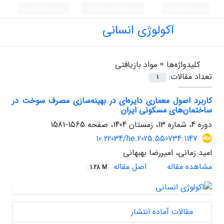
English
ورود به سامانه
ثبت نام
اکولوژی انسانی
کلیدواژه‌ها =
مواد بازیافتی
تعداد مقالات:
1
کاربرد اصول معماری دایره‌ای در بهینه‌سازی مصرف سوخت در
ساختمان‌های مسکونی ایران
دوره 4، شماره 13، زمستان 1404، صفحه
1565-1581
10.22034/he.2025.550734.1147
امید زمانی، امیررضا بهبهانی
مشاهده مقاله
اصل مقاله
1.28 M
مقالات آماده انتشار