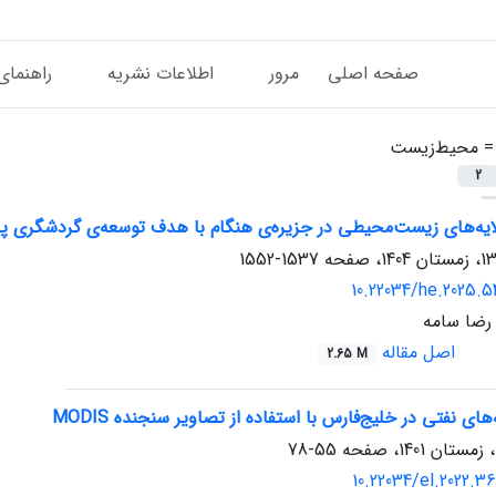
صفحه اصلی
مرور
اطلاعات نشریه
راهنمای
 =
محیط‌زیست
2
لایه‌های زیست‌محیطی در جزیره‌ی هنگام با هدف توسعه‌ی گردشگری پای
1537-1552
10.22034/he.2025.5
رضا سامه
اصل مقاله
2.65 M
ای نفتی در خلیج‌فارس با استفاده از تصاویر سنجنده MODIS
55-78
10.22034/el.2022.3