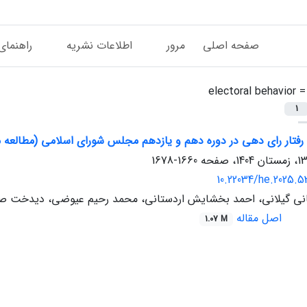
صفحه اصلی
مرور
اطلاعات نشریه
راهنمای
 =
electoral behavior
1
رفتار رای دهی در دوره دهم و یازدهم مجلس شورای اسلامی (مطالعه م
1660-1678
10.22034/he.2025.5
نی گیلانی، احمد بخشایش اردستانی، محمد رحیم عیوضی، دیدخت ص
اصل مقاله
1.07 M