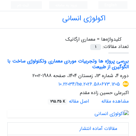
English
ورود به سامانه
ثبت نام
اکولوژی انسانی
کلیدواژه‌ها =
معماری ارگانیک
تعداد مقالات:
1
بررسی پروژه ها وتجربیات موردی معماری وتکنولوژی ساخت با
الگوگیری از طبیعت
دوره 4، شماره 13، زمستان 1404، صفحه
1988-2002
10.22034/he.2026.580673.1205
اکبرعلی حسین زاده مقدم
مشاهده مقاله
اصل مقاله
795.35 K
مقالات آماده انتشار