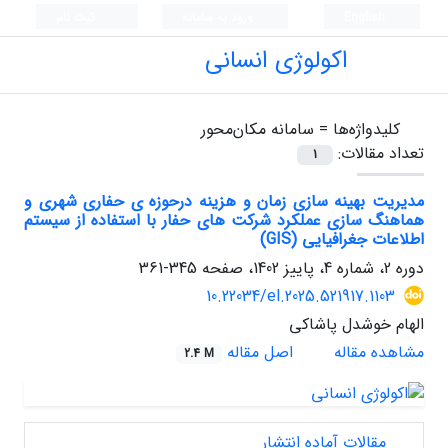
English
ورود به سامانه
ثبت نام
اکولوژی انسانی
کلیدواژه‌ها =
سامانه مکان‌محور
تعداد مقالات:
1
مدیریت بهینه سازی زمان و هزینه درحوزه ی حفاری شهری و
هماهنگ سازی عملکرد شرکت های حفار با استفاده از سیستم
اطلاعات جغرافیایی (GIS)
دوره 2، شماره 4، پاییز 1402، صفحه
345-361
10.22034/el.2025.521917.1103
الهام خوشدل پاشاکی
مشاهده مقاله
اصل مقاله
2.4 M
مقالات آماده انتشار