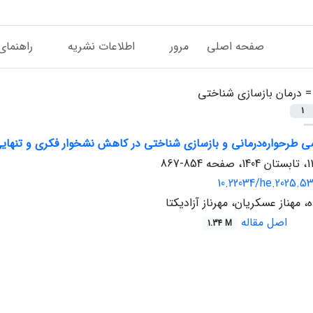
صفحه اصلی
مرور
اطلاعات نشریه
راهنمای
 =
درمان بازسازی شناختی
1
ی طرحواره‌درمانی و بازسازی شناختی در کاهش نشخوار فکری و تنهایی
854-867
10.22034/he.2025.5
، مهناز عسکریان، مهرناز آزادیکتا
اصل مقاله
1.34 M