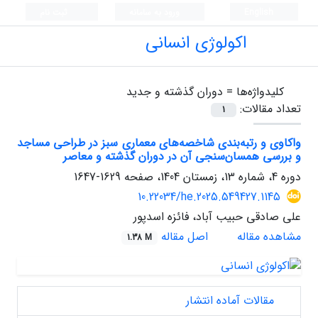
English
ورود به سامانه
ثبت نام
اکولوژی انسانی
کلیدواژه‌ها =
دوران گذشته و جدید
تعداد مقالات:
1
واکاوی و رتبه‌بندی شاخصه‌های معماری سبز در طراحی مساجد
و بررسی همسان‌سنجی آن در دوران گذشته و معاصر
دوره 4، شماره 13، زمستان 1404، صفحه
1629-1647
10.22034/he.2025.549427.1145
علی صادقی حبیب آباد، فائزه اسدپور
مشاهده مقاله
اصل مقاله
1.38 M
مقالات آماده انتشار