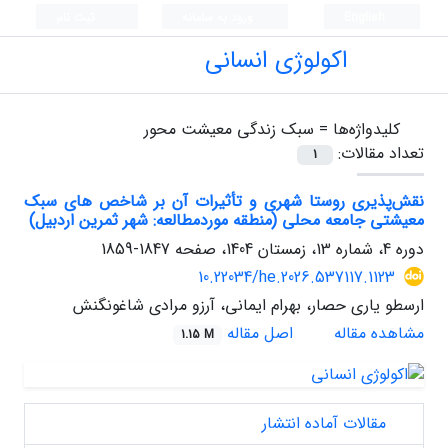
English
ورود به سامانه
ثبت نام
اکولوژی انسانی
کلیدواژه‌ها =
سبک زندگی معیشت محور
تعداد مقالات:
1
نقش‌پذیری روستا شهری و تأثیرات آن بر شاخص های سبک
معیشتی جامعه محلی (منطقه موردمطالعه: شهر ثمرین اردبیل)
دوره 4، شماره 13، زمستان 1404، صفحه
1847-1859
10.22034/he.2026.537117.1123
ارسطو یاری حصار، بهرام ایمانی، آرزو مرادی شاغونگنش
مشاهده مقاله
اصل مقاله
1.15 M
مقالات آماده انتشار