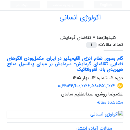
English
ورود به سامانه
ثبت نام
اکولوژی انسانی
کلیدواژه‌ها =
تقاضای گرمایش
تعداد مقالات:
1
گام بسوی نظام انرژی اقلیم‌پذیر در ایران: مکمل‌بودن الگوهای
فضایی تقاضای گرمایش- سرمایش بر مبنای پتانسیل منابع
هیبریدی باد- فتوولتائیک
دوره 5، شماره 14، بهار 1405
10.22034/he.2026.580651.1204
غلامرضا روشن، عبدالعظیم سامان
مشاهده مقاله
مقالات آماده انتشار