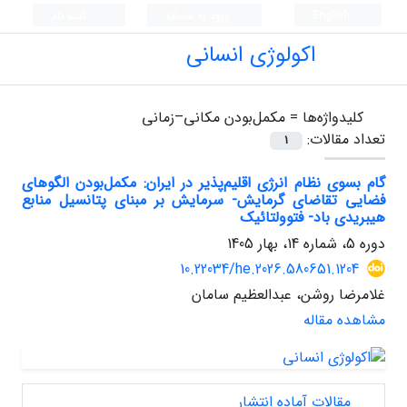
English
ورود به سامانه
ثبت نام
اکولوژی انسانی
کلیدواژه‌ها =
مکمل‌بودن مکانی–زمانی
تعداد مقالات:
1
گام بسوی نظام انرژی اقلیم‌پذیر در ایران: مکمل‌بودن الگوهای
فضایی تقاضای گرمایش- سرمایش بر مبنای پتانسیل منابع
هیبریدی باد- فتوولتائیک
دوره 5، شماره 14، بهار 1405
10.22034/he.2026.580651.1204
غلامرضا روشن، عبدالعظیم سامان
مشاهده مقاله
مقالات آماده انتشار