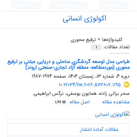
English
ورود به سامانه
ثبت نام
اکولوژی انسانی
کلیدواژه‌ها =
ترفیع محوری
تعداد مقالات:
1
طراحی مدل توسعه گردشگری ساحلی و دریایی مبتنی بر ترفیع
محوری (موردمطالعه: منطقه آزاد تجاری-صنعتی اروند)
دوره 4، شماره 13، زمستان 1404، صفحه
1974-1987
10.22034/he.2026.573807.1195
سحر براتی زاده، همایون یوسفی، نرگس ابراهیمی
مشاهده مقاله
اصل مقاله
1.27 M
مقالات آماده انتشار